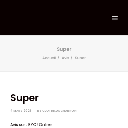
Super
Accueil
Avis
Super
Super
4 MARS 2021
|
BY
CLOTHILDE CHARRON
Avis sur : BYO! Online