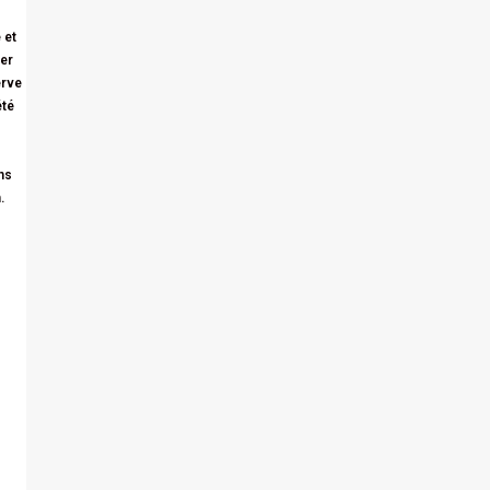
 et
der
erve
été
ns
.