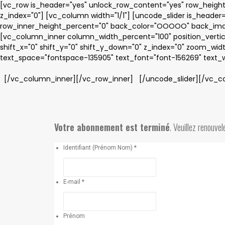
[vc_row is_header="yes" unlock_row_content="yes" row_height_
z_index="0"] [vc_column width="1/1"] [uncode_slider is_header=
row_inner_height_percent="0" back_color="OOOOO" back_image="
[vc_column_inner column_width_percent="100" position_vertica
shift_x="0" shift_y="0" shift_y_down="0" z_index="0" zoom_wid
text_space="fontspace-135905" text_font="font-156269" text
[/vc_column_inner][/vc_row_inner] [/uncode_slider][/vc_c
Votre abonnement est terminé
. Veuillez renouve
Identifiant (Prénom Nom) *
E-mail *
Prénom