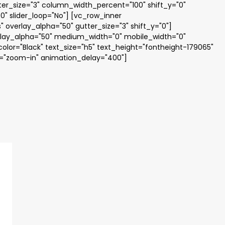
er_size="3" column_width_percent="100" shift_y="0"
00" slider_loop="No"] [vc_row_inner
overlay_alpha="50" gutter_size="3" shift_y="0"]
erlay_alpha="50" medium_width="0" mobile_width="0"
olor="Black" text_size="h5" text_height="fontheight-179065"
n="zoom-in" animation_delay="400"]