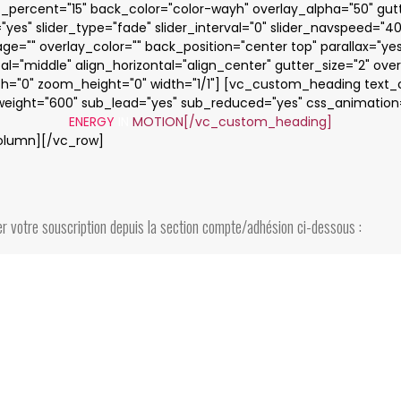
percent="15" back_color="color-wayh" overlay_alpha="50" gutt
"yes" slider_type="fade" slider_interval="0" slider_navspeed="4
" overlay_color="" back_position="center top" parallax="yes" 
l="middle" align_horizontal="align_center" gutter_size="2" ov
th="0" zoom_height="0" width="1/1"] [vc_custom_heading text_c
_weight="600" sub_lead="yes" sub_reduced="yes" css_animatio
ENERGY
IN
MOTION[/vc_custom_heading]
olumn][/vc_row]
ler votre souscription depuis la section compte/adhésion ci-dessous :