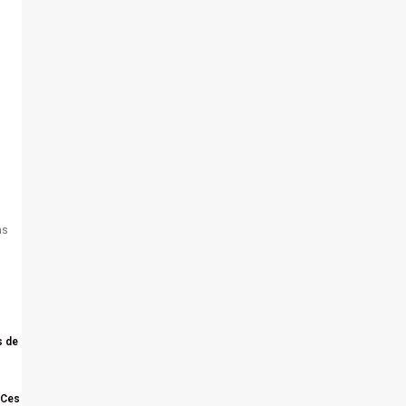
as
s de
 Ces