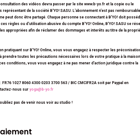
consultation des vidéos devra passer par le site www.b-yo.fr et la copie ou le
des représentant de la société B'YO! SASU. L'abonnement n'est pas remboursable
 et ne peut donc être partagé. Chaque personne se connectant à B'YO! doit possé
es règles ou d'utilisation abusive du compte B'YO! Online, B'YO! SASU se rés
les appropriées afin de réclamer des dommages et interêts au titre de la propri
, en pratiquant sur B'YO! Online, vous vous engagez à respecter les préconisatio
 à prendre toutes les précautions nécessaires lors de votre pratique à la maison
ces conditions, vous vous engagez à ne pas mener d'action juridique contre la
: FR76 1027 8060 4300 0203 3700 563 / BIC CMCIFR2A soit par
Paypal
en
ontactez-nous sur
yoga@b-yo.fr
ubliez pas de venir nous voir au studio !
paiement